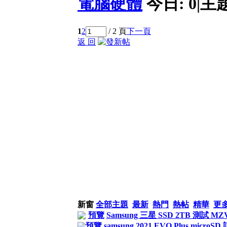
電腦硬體
今日:
0
|
主
1
2
/ 2 頁
下一頁
返 回
新窗
全部主題
最新
熱門
熱帖
精華
更
預覽
Samsung 三星 SSD 2TB 測試 MZ
預覽
samsung 2021 EVO Plus microS