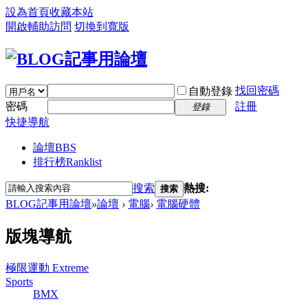
設為首頁
收藏本站
開啟輔助訪問
切換到寬版
找回密碼
自動登錄
密碼
註冊
登錄
快捷導航
論壇
BBS
排行榜
Ranklist
搜索
熱搜:
搜索
BLOG記事用論壇
»
論壇
›
電腦
›
電腦硬體
版塊導航
極限運動 Extreme
Sports
BMX