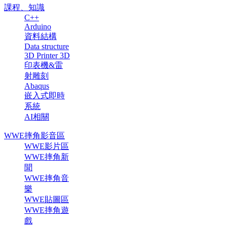
課程、知識
C++
Arduino
資料結構
Data structure
3D Printer 3D
印表機&雷
射雕刻
Abaqus
嵌入式即時
系統
AI相關
WWE摔角影音區
WWE影片區
WWE摔角新
聞
WWE摔角音
樂
WWE貼圖區
WWE摔角遊
戲