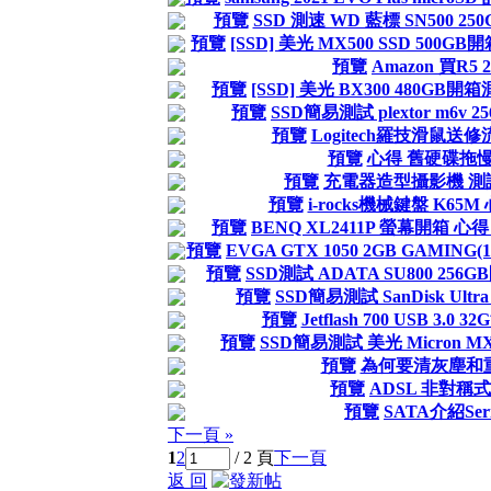
預覽
SSD 測速 WD 藍標 SN500 250G
預覽
[SSD] 美光 MX500 SSD 500GB
預覽
Amazon 買R5 2
預覽
[SSD] 美光 BX300 480GB開箱
預覽
SSD簡易測試 plextor m6v 2
預覽
Logitech羅技滑鼠送修
預覽
心得 舊硬碟拖
預覽
充電器造型攝影機 測
預覽
i-rocks機械鍵盤 K65M
預覽
BENQ XL2411P 螢幕開箱 心得
預覽
EVGA GTX 1050 2GB GAMING(
預覽
SSD測試 ADATA SU800 256
預覽
SSD簡易測試 SanDisk Ultra 
預覽
Jetflash 700 USB 3.0 3
預覽
SSD簡易測試 美光 Micron MX1
預覽
為何要清灰塵和
預覽
ADSL 非對稱
預覽
SATA介紹Seri
下一頁 »
1
2
/ 2 頁
下一頁
返 回