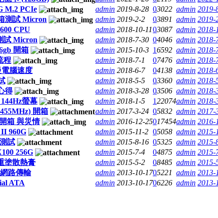
 M.2 PCIe
admin
2019-8-28
0
3022
admin
2019-
開箱測試 Micron
admin
2019-2-2
0
3891
admin
2019-
600 CPU
admin
2018-10-11
0
3087
admin
2018-
測試 Micron
admin
2018-7-30
0
4046
admin
2018-
56gb 開箱
admin
2015-10-3
1
6592
admin
2018-
流程
admin
2018-7-1
0
7476
admin
2018-
慢電腦速度
admin
2018-6-7
0
4138
admin
2018-
試
admin
2018-5-5
0
3360
admin
2018-
 心得
admin
2018-3-28
0
3506
admin
2018-
 144Hz螢幕
admin
2018-1-5
1
22074
admin
2018-
1455MHz) 開箱
admin
2017-3-24
0
5832
admin
2017-
GB開箱 與災情
admin
2016-12-25
0
17454
admin
2016-
II 960G
admin
2015-11-2
0
5058
admin
2015-
2G測試
admin
2015-8-16
0
5325
admin
2015-
00 256G
admin
2015-7-4
0
4875
admin
2015-
重塗散熱膏
admin
2015-5-2
0
8485
admin
2015-
式網路傳輸
admin
2013-10-17
0
5221
admin
2013-
al ATA
admin
2013-10-17
0
6226
admin
2013-