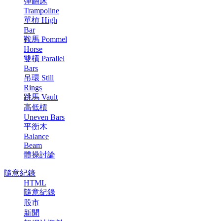
彈翻床
Trampoline
單槓 High
Bar
鞍馬 Pommel
Horse
雙槓 Parallel
Bars
吊環 Still
Rings
跳馬 Vault
高低槓
Uneven Bars
平衡木
Balance
Beam
體操討論
隨意紀錄
HTML
隨意紀錄
股市
新聞