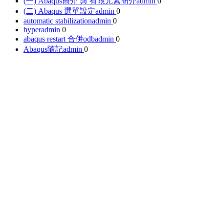
(一) Abaqus簡介 與 有限元素簡介
admin
0
(二) Abaqus 選單設定
admin
0
automatic stabilization
admin
0
hyper
admin
0
abaqus restart 合併odb
admin
0
Abaqus隨記
admin
0