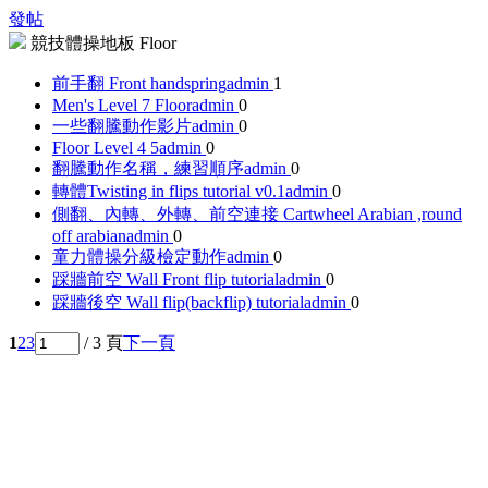
發帖
競技體操地板 Floor
前手翻 Front handspring
admin
1
Men's Level 7 Floor
admin
0
一些翻騰動作影片
admin
0
Floor Level 4 5
admin
0
翻騰動作名稱，練習順序
admin
0
轉體Twisting in flips tutorial v0.1
admin
0
側翻、內轉、外轉、前空連接 Cartwheel Arabian ,round
off arabian
admin
0
童力體操分級檢定動作
admin
0
踩牆前空 Wall Front flip tutorial
admin
0
踩牆後空 Wall flip(backflip) tutorial
admin
0
1
2
3
/ 3 頁
下一頁