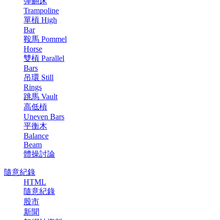
彈翻床
Trampoline
單槓 High
Bar
鞍馬 Pommel
Horse
雙槓 Parallel
Bars
吊環 Still
Rings
跳馬 Vault
高低槓
Uneven Bars
平衡木
Balance
Beam
體操討論
隨意紀錄
HTML
隨意紀錄
股市
新聞