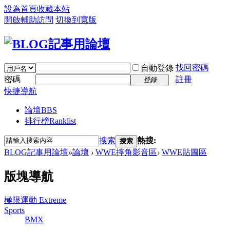
設為首頁
收藏本站
開啟輔助訪問
切換到寬版
找回密碼
自動登錄
密碼
註冊
登錄
快捷導航
論壇
BBS
排行榜
Ranklist
搜索
熱搜:
搜索
BLOG記事用論壇
»
論壇
›
WWE摔角影音區
›
WWE貼圖區
版塊導航
極限運動 Extreme
Sports
BMX