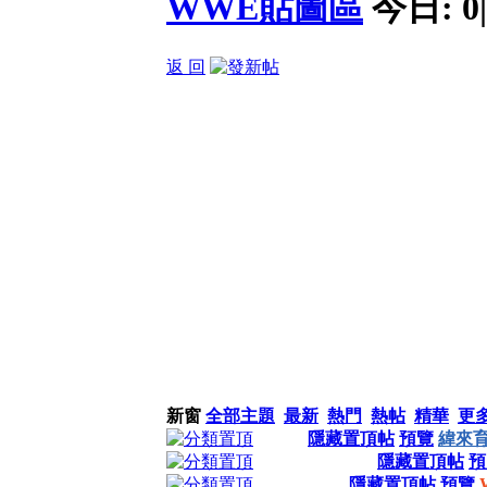
WWE貼圖區
今日:
0
|
返 回
新窗
全部主題
最新
熱門
熱帖
精華
更
隱藏置頂帖
預覽
緯來
隱藏置頂帖
預
隱藏置頂帖
預覽