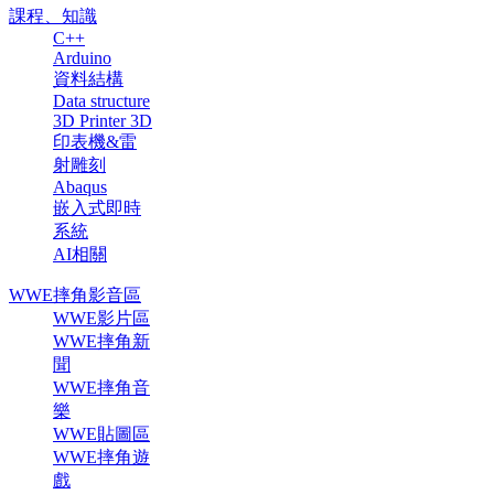
課程、知識
C++
Arduino
資料結構
Data structure
3D Printer 3D
印表機&雷
射雕刻
Abaqus
嵌入式即時
系統
AI相關
WWE摔角影音區
WWE影片區
WWE摔角新
聞
WWE摔角音
樂
WWE貼圖區
WWE摔角遊
戲