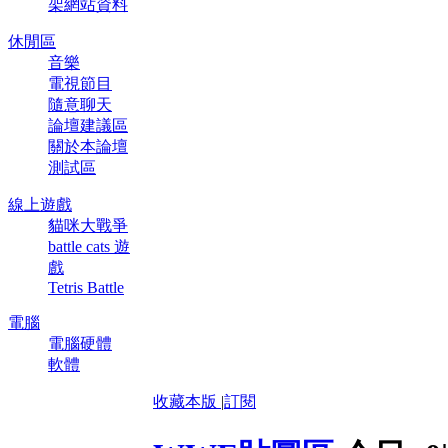
架網站資料
休閒區
音樂
電視節目
隨意聊天
論壇建議區
關於本論壇
測試區
線上遊戲
貓咪大戰爭
battle cats 遊
戲
Tetris Battle
電腦
電腦硬體
軟體
收藏本版
|
訂閱